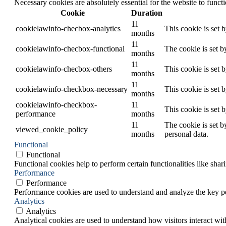
Necessary cookies are absolutely essential for the website to funct
Cookie
Duration
11
cookielawinfo-checbox-analytics
This cookie is set 
months
11
cookielawinfo-checbox-functional
The cookie is set b
months
11
cookielawinfo-checbox-others
This cookie is set 
months
11
cookielawinfo-checkbox-necessary
This cookie is set 
months
cookielawinfo-checkbox-
11
This cookie is set 
performance
months
11
The cookie is set b
viewed_cookie_policy
months
personal data.
Functional
Functional
Functional cookies help to perform certain functionalities like shar
Performance
Performance
Performance cookies are used to understand and analyze the key per
Analytics
Analytics
Analytical cookies are used to understand how visitors interact wit