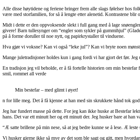
Alle disse høytidene og feriene bringer frem alle slags følelser hos folk.
være med storfamilien, for så å lengte etter alenetid. Kontrastene blir o
Midt i dette er den oppvoksende slekt i full gang med å lage snøengler
givere! Barn tullesynger om “engler som sykler på gummihjul” (Glade ju
på å forme doruller til noe nytt, og papirkrystaller til vinduene.
Hva gjør vi voksne? Kan vi også “leke jul”? Kan vi bryte noen mønste
Mange juletradisjoner holdes kun i gang fordi vi har gjort det før. Jeg
En tradisjon jeg vil beholde, er å få fortelle historien om min bestefar f
smil, rommet all verde
Min bestefar – med glimt i øyet!
n for lille meg. Det å få kjenne at han med sin skrukkete hånd tok godt 
Jeg har fundert masse på dette. For jeg kan ikke huske at Bestefar lekte
hans. Det var ett minutt her og ett minutt der. Jeg husker bare at han va
“Æ satte brillene på min nese, så at jeg bedre kunne se å lese. Æ leste 
Vi husker gjerne ikke så mye av det som ble sagt og gitt, men hvorda