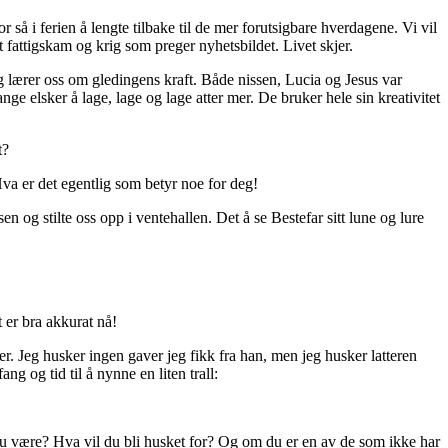
or så i ferien å lengte tilbake til de mer forutsigbare hverdagene. Vi vil
det fattigskam og krig som preger nyhetsbildet. Livet skjer.
og lærer oss om gledingens kraft. Både nissen, Lucia og Jesus var
e elsker å lage, lage og lage atter mer. De bruker hele sin kreativitet
t?
Hva er det egentlig som betyr noe for deg!
sen og stilte oss opp i ventehallen. Det å se Bestefar sitt lune og lure
t er bra akkurat nå!
rier. Jeg husker ingen gaver jeg fikk fra han, men jeg husker latteren
ng og tid til å nynne en liten trall:
du være? Hva vil du bli husket for? Og om du er en av de som ikke har