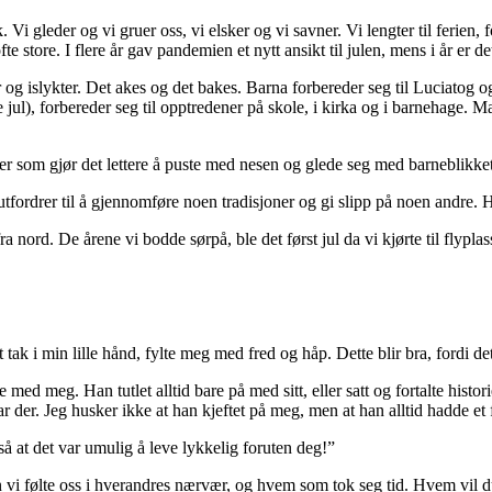
 Vi gleder og vi gruer oss, vi elsker og vi savner. Vi lengter til ferien, f
fte store. I flere år gav pandemien et nytt ansikt til julen, mens i år er 
 og islykter. Det akes og det bakes. Barna forbereder seg til Luciatog 
l), forbereder seg til opptredener på skole, i kirka og i barnehage. Mang
r som gjør det lettere å puste med nesen og glede seg med barneblikke
 utfordrer til å gjennomføre noen tradisjoner og gi slipp på noen andre. 
ra nord. De årene vi bodde sørpå, ble det først jul da vi kjørte til flyplas
tak i min lille hånd, fylte meg med fred og håp. Dette blir bra, fordi de
 med meg. Han tutlet alltid bare på med sitt, eller satt og fortalte histo
r der. Jeg husker ikke at han kjeftet på meg, men at han alltid hadde et fa
så at det var umulig å leve lykkelig foruten deg!”
n vi følte oss i hverandres nærvær, og hvem som tok seg tid. Hvem vil 