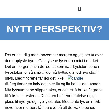
LIGHTNING PROCESS
NYTT PERSPEKTIV?
Det er en tidlig mørk november morgen og jeg ser ut over
den opplyste byen. Gatelysene lyser opp midt i mørket.
Det er morgen, men det ser ut som natt. Lyststumpene i
lysestaken er så små at de må byttes ut med nye stear
inlys. Med fingrene får jeg det ikke
til. Jeg finner en kniv og lirker litt og litt helt til det løsner.
Når lysstumpene slipper taket, er det lett å bruke fingrene
til å løfte ut restene. Det er en befriende følelse og gir
plass til nye lys og nye lysstråler. Med tente lys en mørk
november morgen, får jeg øye på alt det vakre og jeg