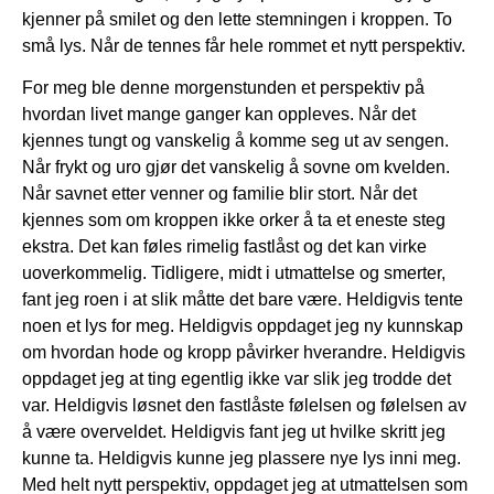
kjenner på smilet og den lette stemningen i kroppen. To
små lys. Når de tennes får hele rommet et nytt perspektiv.
For meg ble denne morgenstunden et perspektiv på
hvordan livet mange ganger kan oppleves. Når det
kjennes tungt og vanskelig å komme seg ut av sengen.
Når frykt og uro gjør det vanskelig å sovne om kvelden.
Når savnet etter venner og familie blir stort. Når det
kjennes som om kroppen ikke orker å ta et eneste steg
ekstra. Det kan føles rimelig fastlåst og det kan virke
uoverkommelig. Tidligere, midt i utmattelse og smerter,
fant jeg roen i at slik måtte det bare være. Heldigvis tente
noen et lys for meg. Heldigvis oppdaget jeg ny kunnskap
om hvordan hode og kropp påvirker hverandre. Heldigvis
oppdaget jeg at ting egentlig ikke var slik jeg trodde det
var. Heldigvis løsnet den fastlåste følelsen og følelsen av
å være overveldet. Heldigvis fant jeg ut hvilke skritt jeg
kunne ta. Heldigvis kunne jeg plassere nye lys inni meg.
Med helt nytt perspektiv, oppdaget jeg at utmattelsen som