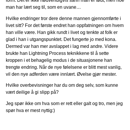
form. Det er ikke nødvendigvis sånn man er født, men noe
man har lært seg til, som en uvane…
Hvilke endringer tror dere denne mannen gjennomførte i
livet sitt? For det første endret han oppfatningen om hvem
han ville være. Han gikk rundt i livet og tenkte at folk er
glad i han i utgangspunktet. Det fungerte jo med kona.
Dermed var han mer avslappet i lag med andre. Videre
brukte han Lightning Process teknikkene til å sette
kroppen i et behagelig modus i de situasjonene han
trengte endring. Når de nye følelsene er blitt mest vanlig,
vil den nye adferden være innlært. Øvelse gjør mester.
Hvilke overbevisninger har du om deg selv, som kunne
vært deilige å gi slipp på?
Jeg spør ikke om hva som er rett eller galt og tro, men jeg
spør hva er mest nyttig:)