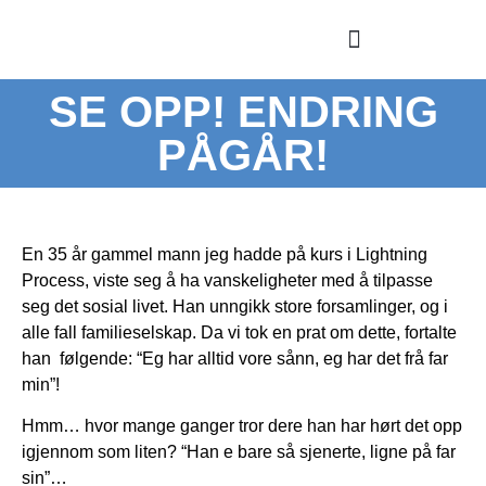
SE OPP! ENDRING
LIGHTNING PROCESS
PÅGÅR!
En 35 år gammel mann jeg hadde på kurs i Lightning
Process, viste seg å ha vanskeligheter med å tilpasse
seg det sosial livet. Han unngikk store forsamlinger, og i
alle fall familieselskap. Da vi tok en prat om dette, fortalte
han følgende: “Eg har alltid vore sånn, eg har det frå far
min”!
Hmm… hvor mange ganger tror dere han har hørt det opp
igjennom som liten? “Han e bare så sjenerte, ligne på far
sin”…